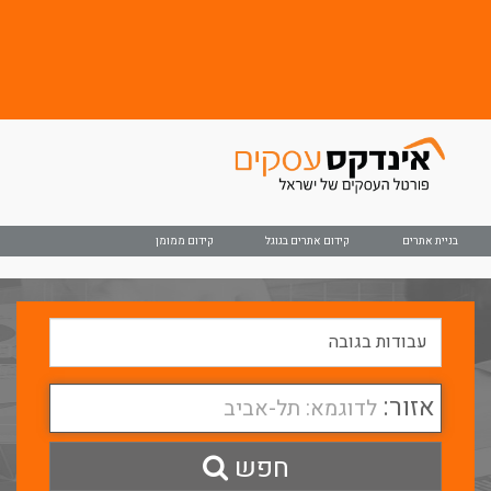
בניית אתרים
קידום אתרים בגוגל
קידום ממומן
אזור:
לדוגמא: תל-אביב
חפש