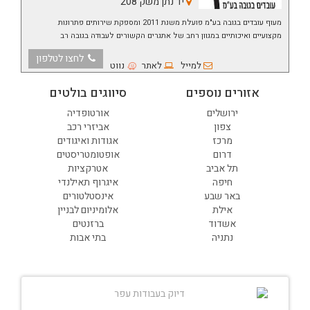
יד נתן משק 208
מעוף עובדים בגובה בע"מ פועלת משנת 2011 ומספקת שירותים פתרונות
מקצועיים ואיכותיים במגוון רחב של אתגרים הקשורים לעבודה בגובה רב
לחצו לטלפון
למייל
לאתר
נווט
אזורים נוספים
סיווגים בולטים
ירושלים
אורטופדיה
צפון
אביזרי רכב
מרכז
אגודות ואיגודים
דרום
אופטומטריסטים
תל אביב
אטרקציות
חיפה
איגרוף תאילנדי
באר שבע
אינסטלטורים
אילת
אלומיניום לבניין
אשדוד
ברזנטים
נתניה
בתי אבות