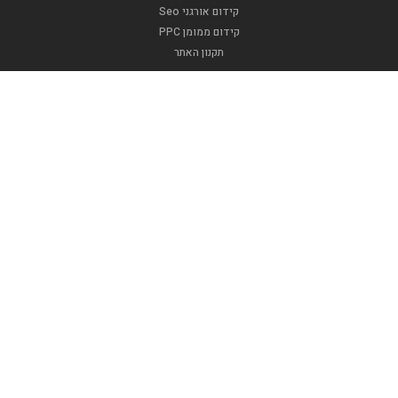
קידום אורגני Seo
קידום ממומן PPC
תקנון האתר
.
אופנה וטקסטיל
דפוסגרף
אינדקס בר מצווה
אינדקס עסקים
אינדקס ברית
האינדקסים שלנו
אינדקס חתונה
אינדקס בידור
אינדקס מזון