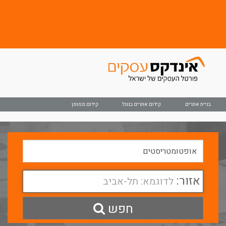
בניית אתרים
קידום אתרים בגוגל
קידום ממומן
אזור:
לדוגמא: תל-אביב
חפש