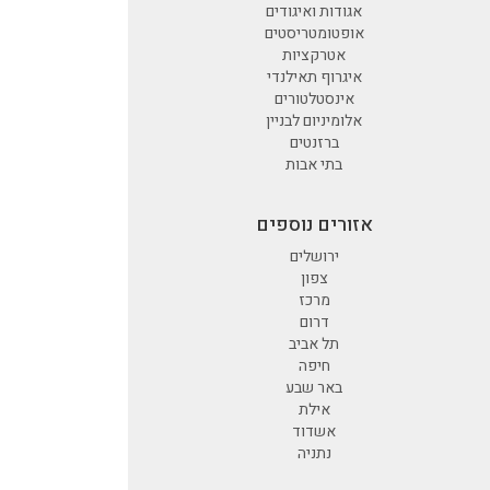
אגודות ואיגודים
אופטומטריסטים
אטרקציות
איגרוף תאילנדי
אינסטלטורים
אלומיניום לבניין
ברזנטים
בתי אבות
אזורים נוספים
ירושלים
צפון
מרכז
דרום
תל אביב
חיפה
באר שבע
אילת
אשדוד
נתניה