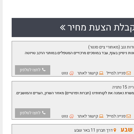
בלת הצעת מחיר
ות נגב (מאחורי צים סנטר)
ר, אומן פחחות רכב, עם 30 שנות ניסיון בענף, עבד במוסכים מרכזיים המטפלים במותגי הרכב טויוטה
לחצו לטלפון
פנייה למייל
קישור לאתר
נווט
 נתניה
משרת נאמנה את לקוחותינו (חברות ופרטיים) מאזור השרון, הערים והמושבים.
לחצו לטלפון
פנייה למייל
קישור לאתר
נווט
 שבע
דרך חברון 11 באר שבע