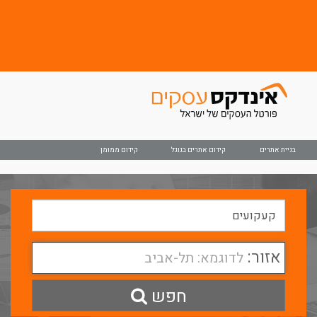
בניית אתרים
קידום אתרים בגוגל
קידום ממומן
אזור:
לדוגמא: תל-אביב
חפש