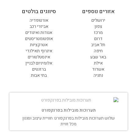
אזורים נוספים
סיווגים בולטים
ירושלים
אורטופדיה
צפון
אביזרי רכב
מרכז
אגודות ואיגודים
דרום
אופטומטריסטים
תל אביב
אטרקציות
חיפה
איגרוף תאילנדי
באר שבע
אינסטלטורים
אילת
אלומיניום לבניין
אשדוד
ברזנטים
נתניה
בתי אבות
תערוכות מובילות בפרנקפורט
שלוש תערוכות מובילות בפרנקפורט: חוויית עיצוב וסגנון
מכל זווית