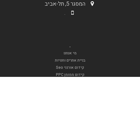
המסגר 5, תל-אביב
.
.
מי אנחנו
בניית אתרים וחנויות
קידום אורגני Seo
קידום ממומן PPC
תקנון האתר
.
אופנה וטקסטיל
דפוסגרף
אינדקס בר מצווה