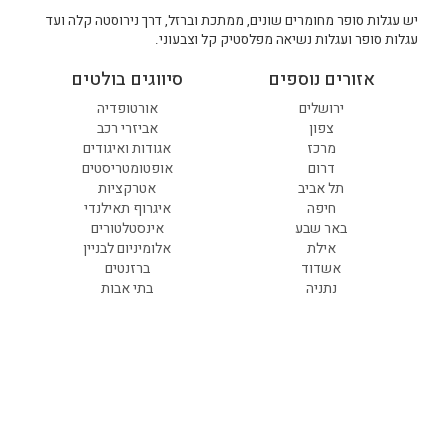
יש עגלות סופר מחומרים שונים, ממתכת וברזל, דרך נירוסטה קלה ועד
עגלות סופר ועגלות נשיאה מפלסטיק קל וצבעוני.
אזורים נוספים
סיווגים בולטים
ירושלים
אורטופדיה
צפון
אביזרי רכב
מרכז
אגודות ואיגודים
דרום
אופטומטריסטים
תל אביב
אטרקציות
חיפה
איגרוף תאילנדי
באר שבע
אינסטלטורים
אילת
אלומיניום לבניין
אשדוד
ברזנטים
נתניה
בתי אבות