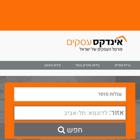
בניית אתרים
קידום אתרים בגוגל
קידום ממומן
אזור:
לדוגמא: תל-אביב
חפש