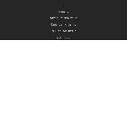
.
מי אנחנו
בניית אתרים וחנויות
קידום אורגני Seo
קידום ממומן PPC
תקנון האתר
.
אופנה וטקסטיל
דפוסגרף
אינדקס בר מצווה
אינדקס עסקים
אינדקס ברית