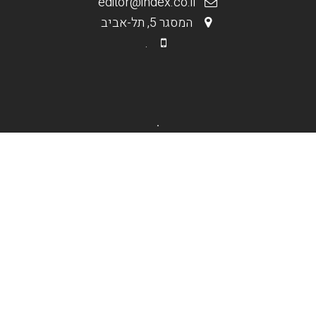
editor@index.co.il
המסגר 5, תל-אביב
.
.
מי אנחנו
בניית אתרים וחנויות
קידום אורגני Seo
קידום ממומן PPC
תקנון האתר
.
אופנה וטקסטיל
דפוסגרף