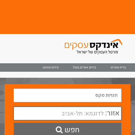
בניית אתרים
קידום אתרים בגוגל
קידום ממומן
אזור:
לדוגמא: תל-אביב
חפש