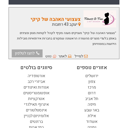
צעצועי האהבה של קיקי
יעקב 43 רחובות
”צעצועי האהבה של קיקי' מעניקים מענה מקיף לקהל לקוחות מגוון ומציגים
באופן בלעדי מוצרים מהשורה הראשונה שמקורם בחברות אירופאיות מובילות
הידועות במומחיותן
לחצו לטלפון
למייל
לאתר
נווט
אזורים נוספים
סיווגים בולטים
ירושלים
אורטופדיה
צפון
אביזרי רכב
מרכז
אגודות ואיגודים
דרום
אופטומטריסטים
תל אביב
אטרקציות
חיפה
איגרוף תאילנדי
באר שבע
אינסטלטורים
אילת
אלומיניום לבניין
אשדוד
ברזנטים
נתניה
בתי אבות