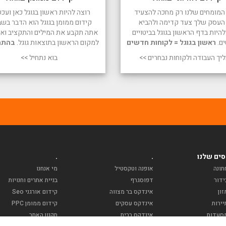
המומחים שלנו רק מחכה להצעיד
רוצה להיות ראשון בגוגל כאן ועכש
העסק שלך צעד קדימה ולהביא
קידום ממומן בגוגל הוא הדבר בשב
היות בדף הראשון בגוגל בביטויים
אתה תקבע את המילים והתקציב ואנו
ים.
ראשון בגוגל = לקוחות חדשים
למקום הראשון בתוצאות גוגל.
בהתח
יך העבודה ולקוחות נבחרים >>
בוא נתחיל >>
ים שלנו
.
.
תונה
אופנה וטקסטיל
מי אנחנו
ידור
דפוסגרף
בניית אתרים וחנויות
ון
אינדקס בר מצווה
קידום אורגני Seo
ירות
אינדקס עסקים
קידום ממומן PPC
סעדות
אינדקס ברית
תקנון האתר