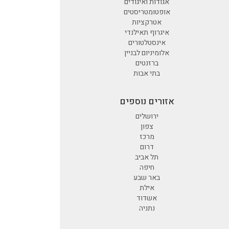
אגודות ואיגודים
אופטומטריסטים
אטרקציות
איגרוף תאילנדי
אינסטלטורים
אלומיניום לבניין
ברזנטים
בתי אבות
אזורים נוספים
ירושלים
צפון
מרכז
דרום
תל אביב
חיפה
באר שבע
אילת
אשדוד
נתניה