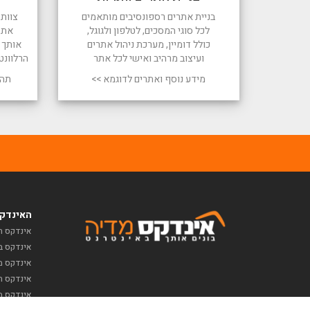
בניית אתרים רספונסיבים מותאמים
צוות 
לכל סוגי המסכים, לטלפון ולגוגל,
את 
כולל דומיין, מערכת ניהול אתרים
אותך ל
ועיצוב מרהיב ואישי לכל אתר
הרלוונט
מידע נוסף ואתרים לדוגמא >>
תהל
האינדקס
אינדקס ח
אינדקס ב
אינדקס מז
אינדקס תי
אינדקס מ