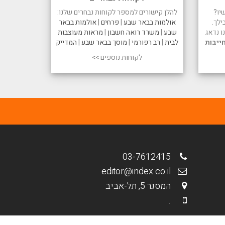
יו?
להלן קישורים למספר לקוחות נבחרים שלנו:
ילך.
אולמות בבאר שבע
|
פרחים
|
אולמות בבאר
 נדאג
שבע
|
משרד רואה חשבון
|
מראות מעוצבות
ייבות
לבית
|
רב רפורמי
|
מוסך בבאר שבע
|
המדייק
לקוחות נוספים >>
03-7612415
editor@index.co.il
המסגר 5, תל-אביב
.