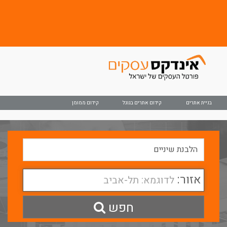
בניית אתרים
קידום אתרים בגוגל
קידום ממומן
אזור:
לדוגמא: תל-אביב
חפש