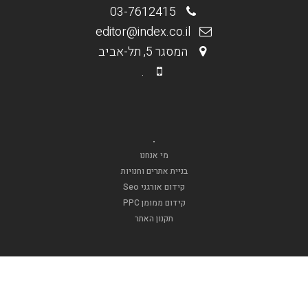
03-7612415
editor@index.co.il
המסגר 5, תל-אביב
.
.
מי אנחנו
בניית אתרים וחנויות
קידום אורגני Seo
קידום ממומן PPC
תקנון האתר
.
אופנה וטקסטיל