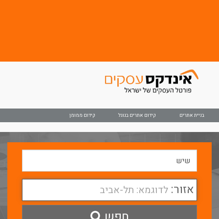
בניית אתרים
קידום אתרים בגוגל
קידום ממומן
אזור:
לדוגמא: תל-אביב
חפש