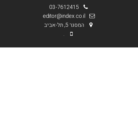
03-7612415
editor@index.co.il
המסגר 5, תל-אביב
.
.
מי אנחנו
בניית אתרים וחנויות
קידום אורגני Seo
קידום ממומן PPC
תקנון האתר