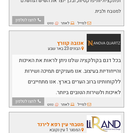
ופונקציוליות-פרקטיות, ובכך יוצר את השיש המושלם
למטבח ולבית.
לחצו לטלפון
למייל
לאתר
נווט
אנובה קוורץ
הבונים 23 באר שבע
בכל דגם בקולקציה שלנו ניתן לראות את האיכות
והייחודיות בעיצוב.
אנו מעניקים תמיכה ושירות
ללקוחותינו ברוב הערים בארץ.
אנו מתחייבים
לאיכות ולשירות הטובים ביותר.
לחצו לטלפון
למייל
לאתר
נווט
מטבחי עין רפא לירנד
המסגר 1 עין נקובא