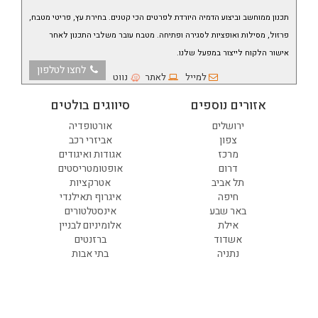
תכנון ממוחשב וביצוע הדמיה היורדת לפרטים הכי קטנים.
בחירת עץ, פריטי מטבח,
פרזול, מסילות ואופציות לסגירה ופתיחה.
מטבח עובר משלבי התכנון לאחר
אישור הלקוח לייצור במפעל שלנו.
לחצו לטלפון
למייל
לאתר
נווט
אזורים נוספים
סיווגים בולטים
ירושלים
אורטופדיה
צפון
אביזרי רכב
מרכז
אגודות ואיגודים
דרום
אופטומטריסטים
תל אביב
אטרקציות
חיפה
איגרוף תאילנדי
באר שבע
אינסטלטורים
אילת
אלומיניום לבניין
אשדוד
ברזנטים
נתניה
בתי אבות