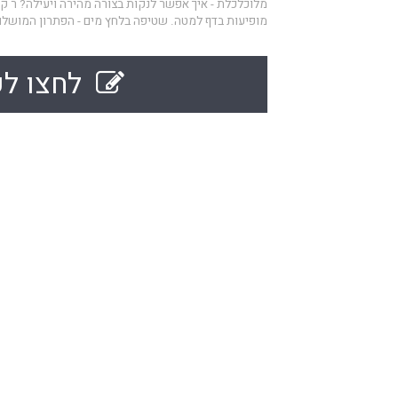
מלוכלכלת - איך אפשר לנקות בצורה מהירה ויעילה? ר ק
מופיעות בדף למטה. שטיפה בלחץ מים - הפתרון המושלם
לחצו לק