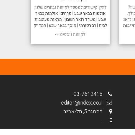
יו?
להלן קישורים למספר לקוחות נבחרים שלנו:
ילך.
אולמות בבאר שבע
|
פרחים
|
אולמות בבאר
 נדאג
שבע
|
משרד רואה חשבון
|
מראות מעוצבות
ייבות
לבית
|
רב רפורמי
|
מוסך בבאר שבע
|
המדייק
לקוחות נוספים >>
03-7612415
editor@index.co.il
המסגר 5, תל-אביב
.