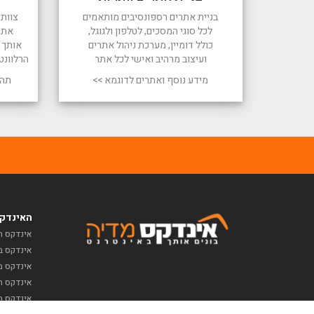
בניית אתרים רספונסיבים מותאמים
צוות 
לכל סוגי המסכים, לטלפון ולגוגל,
את 
כולל דומיין, מערכת ניהול אתרים
אותך ל
ועיצוב מרהיב ואישי לכל אתר
הרלוונט
מידע נוסף ואתרים לדוגמא >>
תהל
האינדקס
אינדקס ח
אינדקס ב
אינדקס מז
אינדקס תי
אינדקס מ