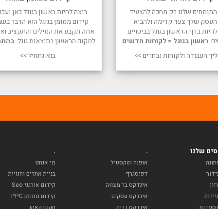
המומחים שלנו רק מחכה להצעיד
רוצה להיות ראשון בגוגל כאן ועכש
העסק שלך צעד קדימה ולהביא
קידום ממומן בגוגל הוא הדבר בשב
היות בדף הראשון בגוגל בביטויים
אתה תקבע את המילים והתקציב ואנו
ים.
ראשון בגוגל = לקוחות חדשים
למקום הראשון בתוצאות גוגל.
בהתח
יך העבודה ולקוחות נבחרים >>
בוא נתחיל >>
ים שלנו
.
.
תונה
אופנה וטקסטיל
מי אנחנו
ידור
דפוסגרף
בניית אתרים וחנויות
ון
אינדקס בר מצווה
קידום אורגני Seo
ירות
אינדקס עסקים
קידום ממומן PPC
סעדות
אינדקס ברית
תקנון האתר