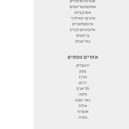
אגודות ואיגודים
אופטומטריסטים
אטרקציות
איגרוף תאילנדי
אינסטלטורים
אלומיניום לבניין
ברזנטים
בתי אבות
אזורים נוספים
ירושלים
צפון
מרכז
דרום
תל אביב
חיפה
באר שבע
אילת
אשדוד
נתניה