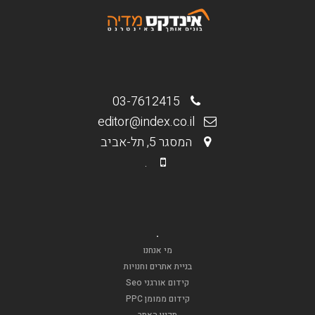
03-7612415
editor@index.co.il
המסגר 5, תל-אביב
.
.
מי אנחנו
בניית אתרים וחנויות
קידום אורגני Seo
קידום ממומן PPC
תקנון האתר