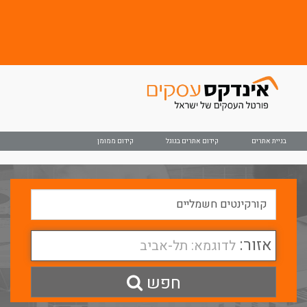
בניית אתרים
קידום אתרים בגוגל
קידום ממומן
אזור:
לדוגמא: תל-אביב
חפש