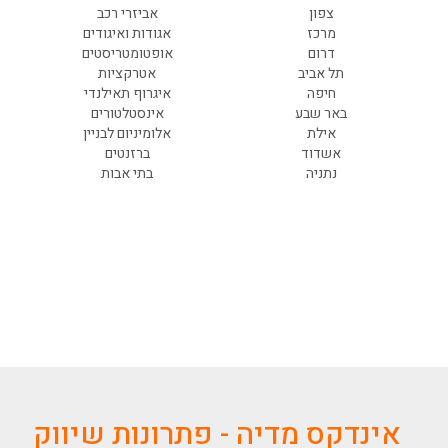
צפון
אביזרי רכב
מרכז
אגודות ואיגודים
דרום
אופטומטריסטים
תל אביב
אטרקציות
חיפה
איגרוף תאילנדי
באר שבע
אינסטלטורים
אילת
אלומיניום לבניין
אשדוד
ברזנטים
נתניה
בתי אבות
אינדקס מדיה - פתרונות שיווק